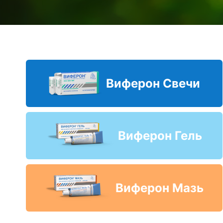
Виферон Свечи
Виферон Гель
Виферон Мазь