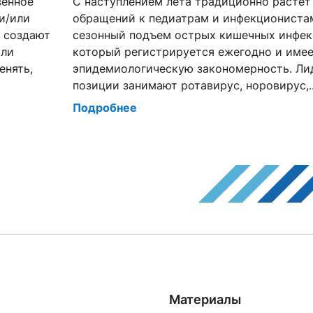
венное
С наступлением лета традиционно растет
и/или
обращений к педиатрам и инфекционистам
е создают
сезонный подъем острых кишечных инфек
или
который регистрируется ежегодно и име
енять,
эпидемиологическую закономерность. Л
позиции занимают ротавирус, норовирус,..
Подробнее
Материалы