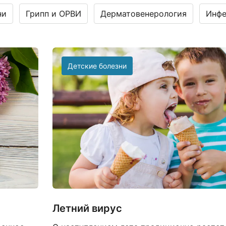
ни
Грипп и ОРВИ
Дерматовенерология
Инфе
Детские болезни
Летний вирус