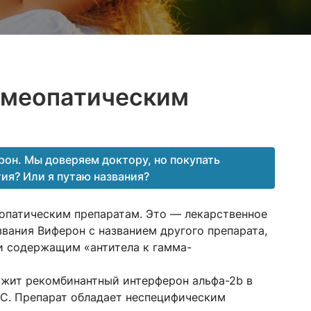
омеопатическим
он. Мы доверяем доктору, но покупать
тия? Или я путаю названия?
еопатическим препаратам. Это — лекарственное
вания Виферон с названием другого препарата,
и содержащим «антитела к гамма-
жит рекомбинантный интерферон альфа-2b в
 С. Препарат обладает неспецифическим