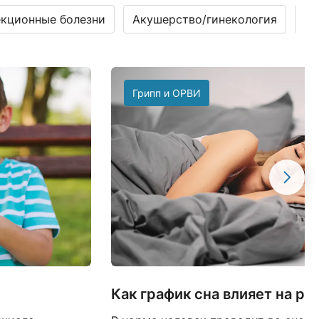
кционные болезни
Акушерство/гинекология
Га
Грипп и ОРВИ
Как график сна влияет на р