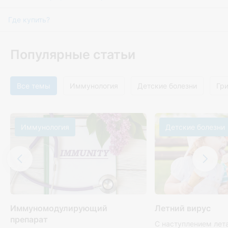
Где купить?
Популярные статьи
Все темы
Иммунология
Детские болезни
Гр
Иммунология
Детские болезни
Иммуномодулирующий
Летний вирус
препарат
С наступлением лет