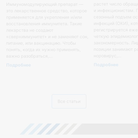
растет число обращ
Иммуномодулирующий препарат —
и инфекционистам. 
это лекарственное средство, которое
сезонный подъем о
применяется для укрепления и/или
инфекций (ОКИ), ко
восстановления иммунитета. Такие
регистрируется еже
лекарства не создают
четкую эпидемиоло
«сверхиммунитет» и не заменяют сон,
закономерность. Л
питание, или вакцинацию. Чтобы
позиции занимают р
понять, когда их нужно применять,
норовирус,...
важно разобраться,...
Подробнее
Подробнее
Все статьи