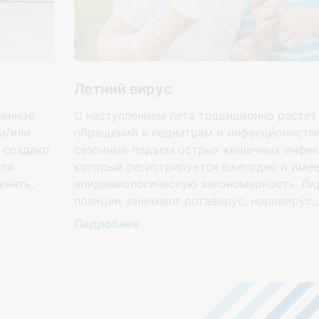
Летний вирус
венное
С наступлением лета традиционно растет
и/или
обращений к педиатрам и инфекционистам
е создают
сезонный подъем острых кишечных инфек
или
который регистрируется ежегодно и име
енять,
эпидемиологическую закономерность. Л
позиции занимают ротавирус, норовирус,..
Подробнее