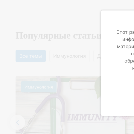
Этот р
Популярные статьи
инфо
матери
п
Все темы
Иммунология
Детские болез
обр
Иммунология