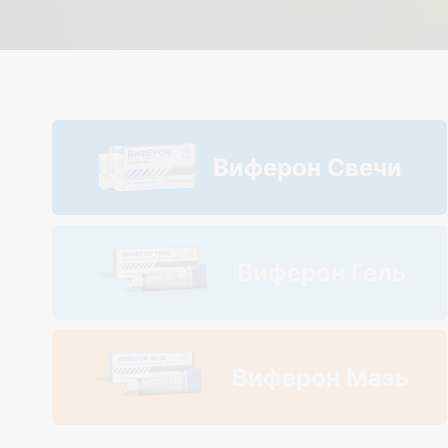
Виферон Свечи
Виферон Гель
Виферон Мазь