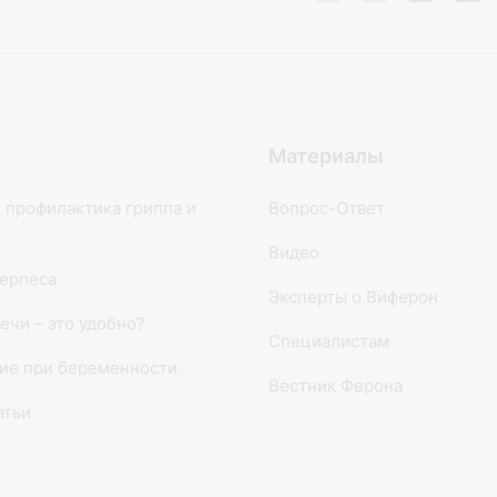
Материалы
 профилактика гриппа и
Вопрос-Ответ
Видео
ерпеса
Эксперты о Виферон
ечи – это удобно?
Специалистам
ие при беременности
Вестник Ферона
атьи