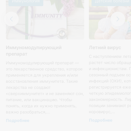
Иммунология
Детские болезни
Иммуномодулирующий
Летний вирус
препарат
С наступлением лет
растет число обращ
Иммуномодулирующий препарат —
и инфекционистам. 
это лекарственное средство, которое
сезонный подъем о
применяется для укрепления и/или
инфекций (ОКИ), ко
восстановления иммунитета. Такие
регистрируется еже
лекарства не создают
четкую эпидемиоло
«сверхиммунитет» и не заменяют сон,
закономерность. Л
питание, или вакцинацию. Чтобы
позиции занимают р
понять, когда их нужно применять,
норовирус,...
важно разобраться,...
Подробнее
Подробнее