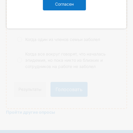
КОГДА ВЫ НАЧИНАЕТЕ ПРОФИЛАКТИКУ?
Согласен
Когда на работе/в детских садах/школах
заболели более 10 человек из нашего
коллектива
Когда один из членов семьи заболел
Когда все вокруг говорят, что началась
эпидемия, но пока никто из близких и
сотрудников на работе не заболел
Голосовать
Результаты
Пройти другие опросы