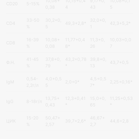
10,08+
10,15+0,4
9,17+0,
10,08+0,1
CD20
5-15%
0,38
4
43
5
33-50
30,2+0,
32,0+0,
CD4
49,3+2,8*
42,3+5,2*
%
5
1
16-39
10,08+
11,77+0,4
11,3+0,
10,03+0,0
CD8
%
0,08
8*
26
7
41-45
37,8+0,
43,2+0,78
39,8+0,
Ф.Н.
43,7+0,5
%
79
*
13
0,54-
4,0+0,5
4,5+0,5
IgM
2,0+0*
2,25+0,16*
2,2г/л
5
7*
13,75+
12,3+0,41
15,0+0,
11,25+0,53
IgG
8-18г/л
0,43
*
65
*
15-20
50,47+
46,67+
ЦИК
39,7+2,6*
44,6+2,8
%
2,57
2,7