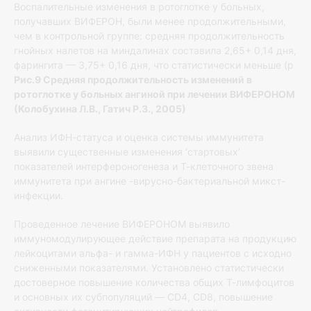
Воспалительные изменения в ротоглотке у больных,
получавших ВИФЕРОН, были менее продолжительными,
чем в контрольной группе: средняя продолжительность
гнойных налетов на миндалинах составила 2,65+ 0,14 дня,
фарингита — 3,75+ 0,16 дня, что статистически меньше (p
Рис.9 Средняя продолжительность изменений в
ротоглотке у больных ангиной при лечении ВИФЕРОНОМ
(Колобухина Л.В., Гатич Р.З., 2005)
Анализ ИФН-статуса и оценка системы иммунитета
выявили существенные изменения ‘стартовых’
показателей интерфероногенеза и Т-клеточного звена
иммунитета при ангине -вирусно-бактериальной микст-
инфекции.
Проведенное лечение ВИФЕРОНОМ выявило
иммуномодулирующее действие препарата на продукцию
лейкоцитами альфа- и гамма-ИФН у пациентов с исходно
сниженными показателями. Установлено статистически
достоверное повышение количества общих Т-лимфоцитов
и основных их субпопуляций — CD4, CD8, повышение