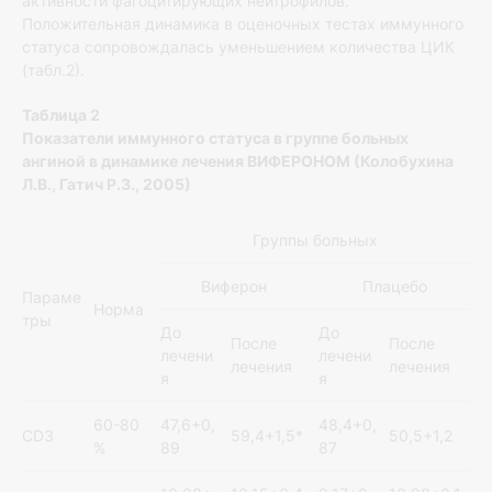
активности фагоцитирующих нейтрофилов.
Положительная динамика в оценочных тестах иммунного
статуса сопровождалась уменьшением количества ЦИК
(табл.2).
Таблица 2
Показатели иммунного статуса в группе больных
ангиной в динамике лечения ВИФЕРОНОМ (Колобухина
Л.В., Гатич Р.З., 2005)
Группы больных
Виферон
Плацебо
Параме
Норма
тры
До
До
После
После
лечени
лечени
лечения
лечения
я
я
60-80
47,6+0,
48,4+0,
CD3
59,4+1,5*
50,5+1,2
%
89
87