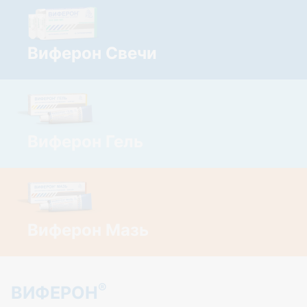
Виферон Свечи
Виферон Гель
Виферон Мазь
®
ВИФЕРОН