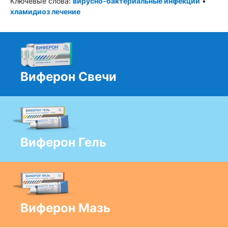
Ключевые слова:
вирусно-бактериальные инфекции
•
хламидиоз лечение
Виферон Свечи
Виферон Гель
Виферон Мазь