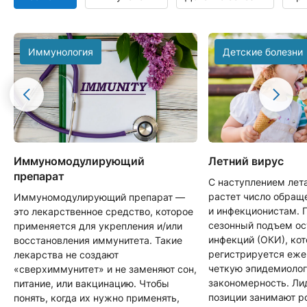
Иммунология
Детские болезни
Иммуномодулирующий
Летний вирус
препарат
С наступлением лет
растет число обращ
Иммуномодулирующий препарат —
и инфекционистам. 
это лекарственное средство, которое
сезонный подъем о
применяется для укрепления и/или
инфекций (ОКИ), ко
восстановления иммунитета. Такие
регистрируется еже
лекарства не создают
четкую эпидемиоло
«сверхиммунитет» и не заменяют сон,
закономерность. Л
питание, или вакцинацию. Чтобы
позиции занимают р
понять, когда их нужно применять,