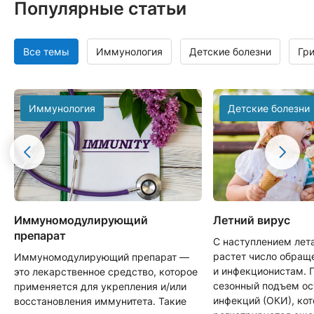
Популярные статьи
Все темы
Иммунология
Детские болезни
Гр
Иммунология
Детские болезни
Иммуномодулирующий
Летний вирус
препарат
С наступлением лет
растет число обращ
Иммуномодулирующий препарат —
и инфекционистам. 
это лекарственное средство, которое
сезонный подъем о
применяется для укрепления и/или
инфекций (ОКИ), ко
восстановления иммунитета. Такие