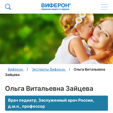
Виферон
Эксперты Виферон
Ольга Витальевна
Зайцева
Ольга Витальевна Зайцева
Врач педиатр, Заслуженный врач России,
д.м.н., профессор