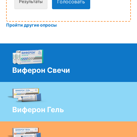
Голосовать
Результаты
Пройти другие опросы
Виферон Свечи
Виферон Гель