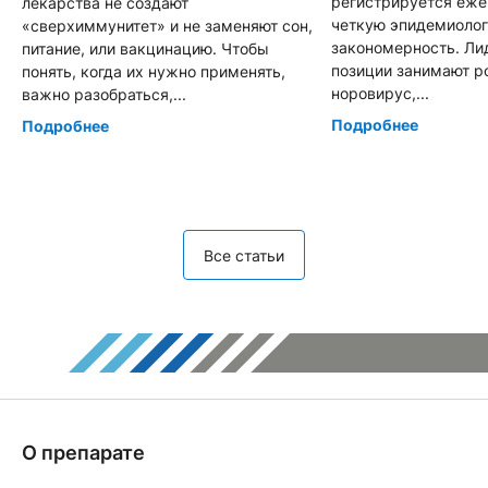
регистрируется еже
лекарства не создают
четкую эпидемиоло
«сверхиммунитет» и не заменяют сон,
закономерность. Л
питание, или вакцинацию. Чтобы
позиции занимают р
понять, когда их нужно применять,
норовирус,...
важно разобраться,...
Подробнее
Подробнее
Все статьи
О препарате