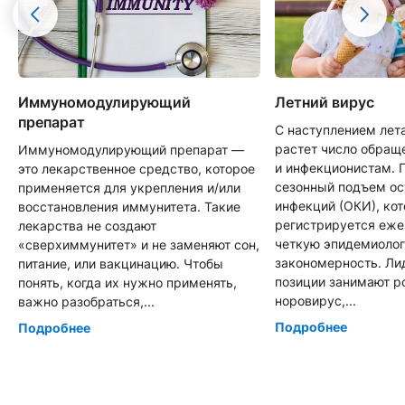
Иммуномодулирующий
Летний вирус
препарат
С наступлением лет
растет число обращ
Иммуномодулирующий препарат —
и инфекционистам. 
это лекарственное средство, которое
сезонный подъем о
применяется для укрепления и/или
инфекций (ОКИ), ко
восстановления иммунитета. Такие
регистрируется еже
лекарства не создают
четкую эпидемиоло
«сверхиммунитет» и не заменяют сон,
закономерность. Л
питание, или вакцинацию. Чтобы
позиции занимают р
понять, когда их нужно применять,
норовирус,...
важно разобраться,...
Подробнее
Подробнее