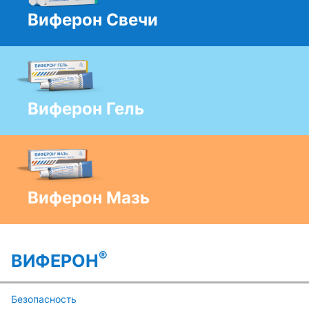
Виферон Свечи
Виферон Гель
Виферон Мазь
®
ВИФЕРОН
Безопасность