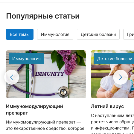
Популярные статьи
Все темы
Иммунология
Детские болезни
Гр
Иммунология
Детские болезни
Иммуномодулирующий
Летний вирус
препарат
С наступлением лет
растет число обращ
Иммуномодулирующий препарат —
и инфекционистам. 
это лекарственное средство, которое