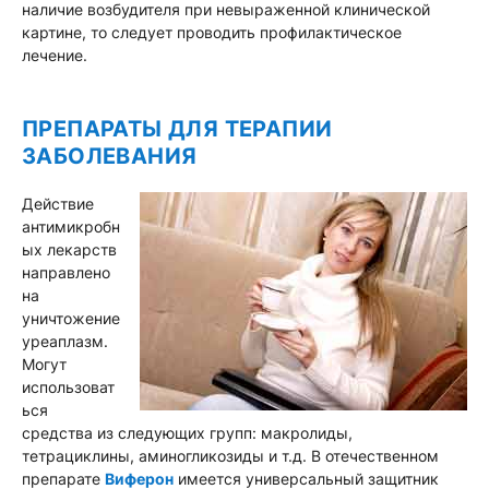
наличие возбудителя при невыраженной клинической
картине, то следует проводить профилактическое
лечение.
ПРЕПАРАТЫ ДЛЯ ТЕРАПИИ
ЗАБОЛЕВАНИЯ
Действие
антимикробн
ых лекарств
направлено
на
уничтожение
уреаплазм.
Могут
использоват
ься
средства из следующих групп: макролиды,
тетрациклины, аминогликозиды и т.д. В отечественном
препарате
Виферон
имеется универсальный защитник