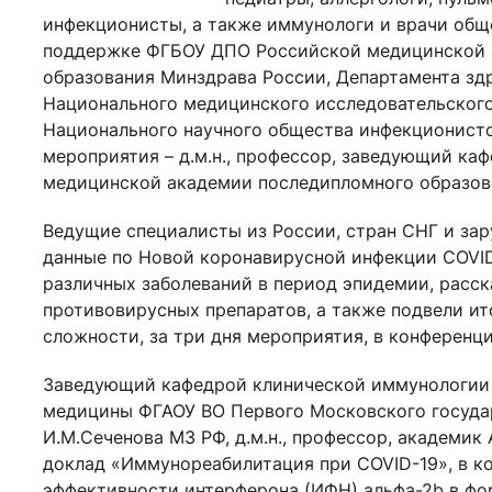
инфекционисты, а также иммунологи и врачи общ
поддержке ФГБОУ ДПО Российской медицинской 
образования Минздрава России, Департамента з
Национального медицинского исследовательского
Национального научного общества инфекционисто
мероприятия – д.м.н., профессор, заведующий к
медицинской академии последипломного образов
Ведущие специалисты из России, стран СНГ и за
данные по Новой коронавирусной инфекции COVID
различных заболеваний в период эпидемии, расс
противовирусных препаратов, а также подвели ит
сложности, за три дня мероприятия, в конференц
Заведующий кафедрой клинической иммунологии 
медицины ФГАОУ ВО Первого Московского госуда
И.М.Сеченова МЗ РФ, д.м.н., профессор, академи
доклад «Иммунореабилитация при COVID-19», в к
эффективности интерферона (ИФН) альфа-2b в фор