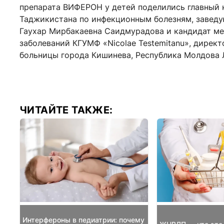
препарата ВИФЕРОН у детей поделились главный 
Таджикистана по инфекционным болезням, завед
Гаухар Мирбакаевна Саидмурадова и кандидат м
заболеваний КГУМФ «Nicolae Testemitanu», дире
больницы города Кишинева, Республика Молдова
ЧИТАЙТЕ ТАКЖЕ:
Интерфероны в педиатрии: почему