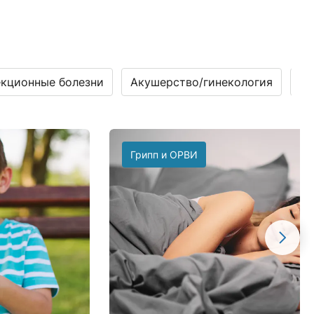
кционные болезни
Акушерство/гинекология
Га
Грипп и ОРВИ