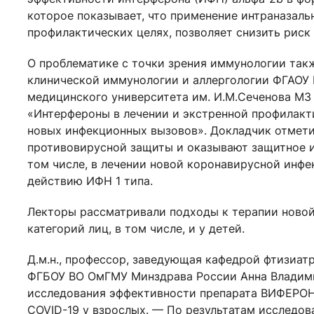
которое показывает, что применение интраназаль
профилактических целях, позволяет снизить риск 
О проблематике с точки зрения иммунологии такж
клинической иммунологии и аллергологии ФГАОУ 
медицинского университета им. И.М.Сеченова МЗ
«Интерфероны в лечении и экстренной профилакт
новых инфекционных вызовов». Докладчик отмети
противовирусной защиты и оказывают защитное и
том числе, в лечении новой коронавирусной инфе
действию ИФН 1 типа.
Лекторы рассматривали подходы к терапии ново
категорий лиц, в том числе, и у детей.
Д.м.н., профессор, заведующая кафедрой фтизиат
ФГБОУ ВО ОмГМУ Минздрава России Анна Владим
исследования эффективности препарата ВИФЕРОН 
COVID-19 у взрослых. — По результатам исследов