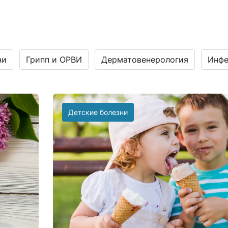
ни
Грипп и ОРВИ
Дерматовенерология
Инфе
Детские болезни