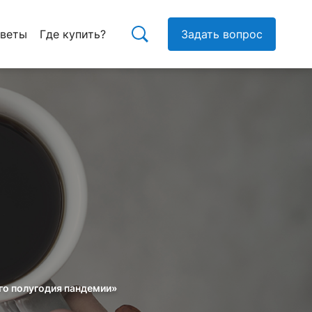
тветы
Где купить?
Задать вопрос
го полугодия пандемии»