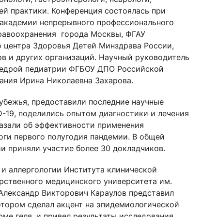
ей практики. Конференция состоялась при
академии непрерывного профессионального
дравоохранения города Москвы, ФГАУ
 центра Здоровья Детей Минздрава России,
в и других организаций. Научный руководитель
афедрой педиатрии ФГБОУ ДПО Российской
ания Ирина Николаевна Захарова.
рубежья, предоставили последние научные
-19, поделились опытом диагностики и лечения
казали об эффективности применения
оги первого полугодия пандемии. В общей
ии приняли участие более 30 докладчиков.
и аллергологии Института клинической
рственного медицинского университета им.
к Александр Викторович Караулов представил
отором сделал акцент на эпидемиологической
ме геля, и привел результаты исследования,