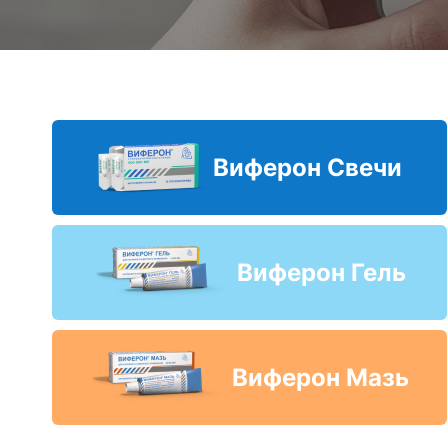
Виферон Свечи
Виферон Гель
Виферон Мазь