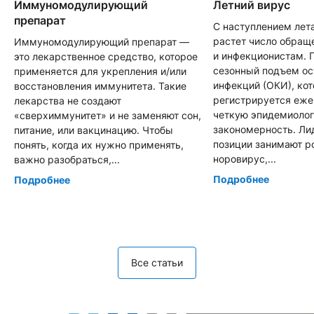
Иммуномодулирующий
Летний вирус
препарат
С наступлением лет
растет число обращ
Иммуномодулирующий препарат —
и инфекционистам. 
это лекарственное средство, которое
сезонный подъем о
применяется для укрепления и/или
инфекций (ОКИ), ко
восстановления иммунитета. Такие
регистрируется еже
лекарства не создают
четкую эпидемиоло
«сверхиммунитет» и не заменяют сон,
закономерность. Л
питание, или вакцинацию. Чтобы
позиции занимают р
понять, когда их нужно применять,
норовирус,...
важно разобраться,...
Подробнее
Подробнее
Все статьи