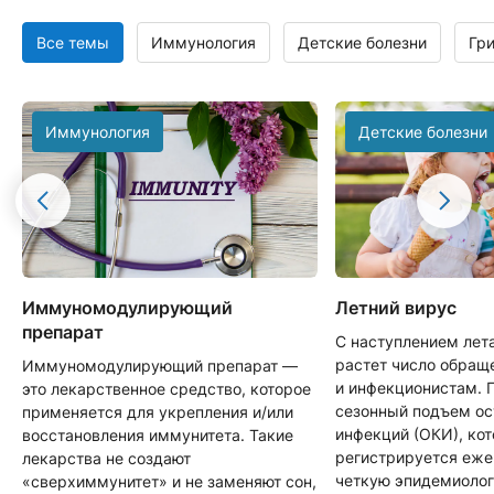
Все темы
Иммунология
Детские болезни
Гр
Иммунология
Детские болезни
Иммуномодулирующий
Летний вирус
препарат
С наступлением лет
растет число обращ
Иммуномодулирующий препарат —
и инфекционистам. 
это лекарственное средство, которое
сезонный подъем о
применяется для укрепления и/или
инфекций (ОКИ), ко
восстановления иммунитета. Такие
регистрируется еже
лекарства не создают
четкую эпидемиоло
«сверхиммунитет» и не заменяют сон,