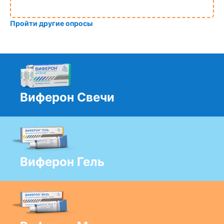
Пройти другие опросы
Виферон Свечи
Виферон Гель