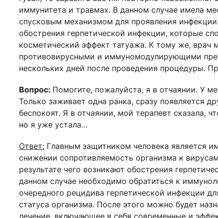
иммунитета и травмах. В данном случае имела мес
спусковым механизмом для проявления инфекции
обострения герпетической инфекции, которые сп
косметический эффект татуажа. К тому же, врач
противовирусными и иммуномодулирующими препа
нескольких дней после проведения процедуры. Пр
Вопрос:
Помогите, пожалуйста, я в отчаянии. У м
Только заживает одна ранка, сразу появляется др
беспокоят. Я в отчаянии, мой терапевт сказала, ч
но я уже устала…
Ответ:
Главным защитником человека является им
снижении сопротивляемость организма к вирусам 
результате чего возникают обострения герпетиче
данном случае необходимо обратиться к иммунол
очередного рецидива герпетической инфекции дл
статуса организма. После этого можно будет наз
лечение, включающее в себя современные и эффе