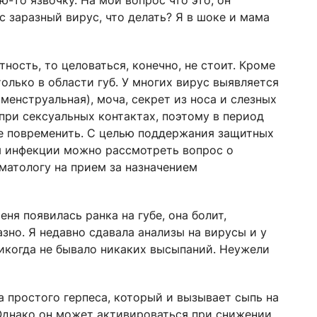
ую-то язвочку. На мой вопрос что это, он
ес заразный вирус, что делать? Я в шоке и мама
ность, то целоваться, конечно, не стоит. Кроме
только в области губ. У многих вирус выявляется
 менструальная), моча, секрет из носа и слезных
при сексуальных контактах, поэтому в период
 повременить. С целью поддержания защитных
я инфекции можно рассмотреть вопрос о
матологу на прием за назначением
еня появилась ранка на губе, она болит,
азно. Я недавно сдавала анализы на вирусы и у
никогда не бывало никаких высыпаний. Неужели
а простого герпеса, который и вызывает сыпь на
 Однако он может активироваться при снижении