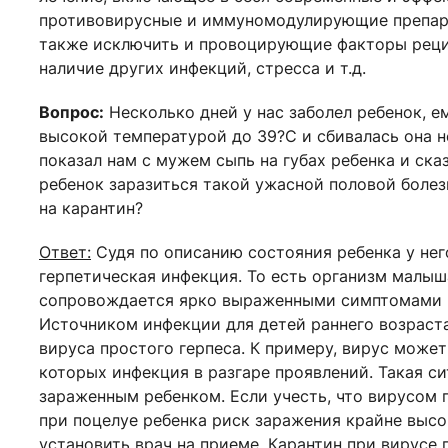
противовирусные и иммуномодулирующие препар
также исключить и провоцирующие факторы реци
наличие других инфекций, стресса и т.д.
Вопрос:
Несколько дней у нас заболел ребенок, е
высокой температурой до 39?С и сбивалась она не
показал нам с мужем сыпь на губах ребенка и сказ
ребенок заразиться такой ужасной половой болезн
на карантин?
Ответ:
Судя по описанию состояния ребенка у нег
герпетическая инфекция. То есть организм малыш
сопровождается ярко выраженными симптомами 
Источником инфекции для детей раннего возраста
вируса простого герпеса. К примеру, вирус может
которых инфекция в разгаре проявлений. Такая си
зараженным ребенком. Если учесть, что вирусом 
при поцелуе ребенка риск заражения крайне выс
установить врач на приеме. Карантин при вирусе 