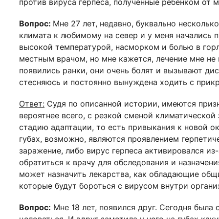
против вируса герпеса, полученные ребенком от м
Вопрос:
Мне 27 лет, недавно, буквально нескольк
климата к любимому на север и у меня начались п
высокой температурой, насморком и болью в горл
местным врачом, но мне кажется, лечение мне не п
появились ранки, они очень болят и вызывают дис
стесняюсь и постоянно вынуждена ходить с прик
Ответ:
Судя по описанной истории, имеются призн
вероятнее всего, с резкой сменой климатической 
стадию адаптации, то есть привыкания к новой о
губах, возможно, являются проявлением герпетич
заражение, либо вирус герпеса активировался из
обратиться к врачу для обследования и назначени
может назначить лекарства, как обладающие общ
которые будут бороться с вирусом внутри органи
Вопрос:
Мне 18 лет, появился друг. Сегодня была 