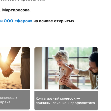
В. Мартиросова.
ии ООО «Ферон»
на основе открытых
чеполовых
Контагиозный моллюск —
 врача
причины, лечение и профилактика