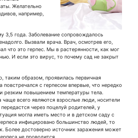
аты. Желательно
дивов, например,
му 3,5 года. Заболевание сопровождалось
надолго. Вызвали врача. Врач, осмотрев его,
ал что это герпес. Мы в растерянности, как мог
ью. И если это вирус, то почему сад не закрыт
о, таким образом, проявилась первичная
а повстречался с герпесом впервые, что нередко
и резким повышением температуры тела.
 чаще всего являются взрослые люди, носители
 передастся через поцелуй родителей, у
туация могла иметь место и в детском саду с
герпеса инфицировано большинство людей, то
ок. Более достоверно источник заражения может
герпеса не проводится.