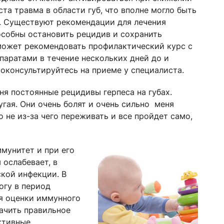
та травма в области губ, что вполне могло быть
. Существуют рекомендации для лечения
особны остановить рецидив и сохранить
 может рекомендовать профилактический курс с
ратами в течение нескольких дней до и
оконсультируйтесь на приеме у специалиста.
еня постоянные рецидивы герпеса на губах.
угая. Они очень болят и очень сильно меня
то не из-за чего переживать и все пройдет само,
мунитет и при его
ослабевает, в
ской инфекции. В
огу в период
я оценки иммунного
начить правильное
ктивные