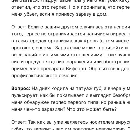
целоваться. И вдруг заметила у него на губах как
ответил, что это герпес. Но я прочитала, что герп
меня убьет, если я принесу заразу в дом.
Ответ:
Если с вашим другом случилась эта неприят
того, герпес не ограничивается наличием вируса 
в таких средах организма, как кровь (в том числе
протоков, сперма. Заражение может произойти и 
высыпаний с интимными отношениями тоже лучше
сил и предупреждению заражения или обострени
применение препарата Виферон. Обратитесь к дер
профилактического лечения.
Вопрос:
На днях ходила на татуаж губ, а вчера у м
пульсирует, как бы покалывает и выглядит безобр
меня обнаружен герпес первого типа, но раньше 
меня чем-то заразили? Что это может быть?
Ответ:
Так как вы уже являетесь носителем вирус
губах, то заразить вас им повторно невозможно.