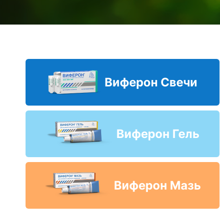
Виферон Свечи
Виферон Гель
Виферон Мазь