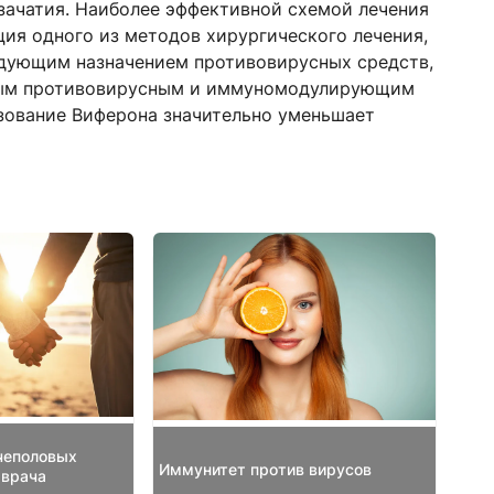
 зачатия. Наиболее эффективной схемой лечения
ия одного из методов хирургического лечения,
едующим назначением противовирусных средств,
нным противовирусным и иммуномодулирующим
зование Виферона значительно уменьшает
чеполовых
Иммунитет против вирусов
 врача