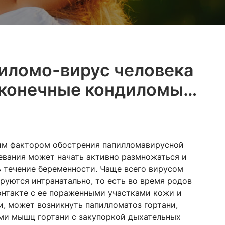
иломо-вирус человека
роконечные кондиломы…
им фактором обострения папилломавирусной
левания может начать активно размножаться и
ь течение беременности. Чаще всего вирусом
уются интранатально, то есть во время родов
онтакте с ее пораженными участками кожи и
и, может возникнуть папилломатоз гортани,
ами мышц гортани с закупоркой дыхательных