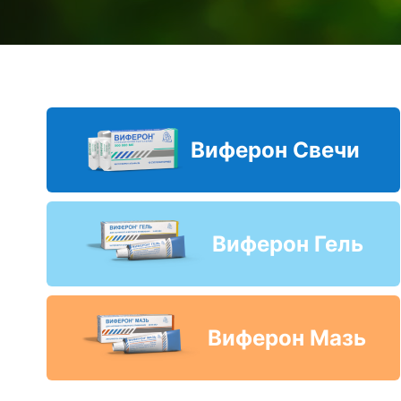
Виферон Свечи
Виферон Гель
Виферон Мазь