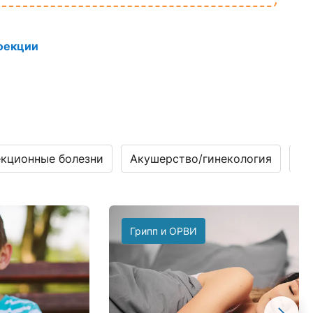
фекции
кционные болезни
Акушерство/гинекология
Га
Грипп и ОРВИ