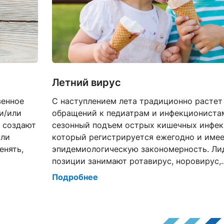
Летний вирус
венное
С наступлением лета традиционно растет
и/или
обращений к педиатрам и инфекционистам
е создают
сезонный подъем острых кишечных инфек
или
который регистрируется ежегодно и име
енять,
эпидемиологическую закономерность. Л
позиции занимают ротавирус, норовирус,..
Подробнее