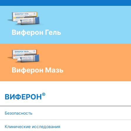
Виферон Гель
Виферон Мазь
®
ВИФЕРОН
Безопасность
Клинические исследования