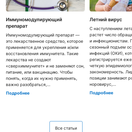
Иммуномодулирующий
Летний вирус
препарат
С наступлением лет
растет число обращ
Иммуномодулирующий препарат —
и инфекционистам. 
это лекарственное средство, которое
сезонный подъем о
применяется для укрепления и/или
инфекций (ОКИ), ко
восстановления иммунитета. Такие
регистрируется еже
лекарства не создают
четкую эпидемиоло
«сверхиммунитет» и не заменяют сон,
закономерность. Л
питание, или вакцинацию. Чтобы
позиции занимают р
понять, когда их нужно применять,
норовирус,...
важно разобраться,...
Подробнее
Подробнее
Все статьи