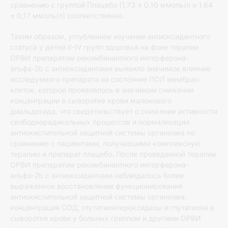
сравнению с группой Плацебо (1,73 ± 0,10 ммоль/л и 1,64
± 0,17 ммоль/л) соответственно.
Таким образом, углубленное изучение антиоксидантного
статуса у детей II-IV групп здоровья на фоне терапии
ОРВИ препаратом рекомбинантного интерферона-
альфа-2b с антиоксидантами выявило значимое влияние
исследуемого препарата на состояние ПОЛ мембран
клеток, которое проявлялось в значимом снижении
концентрации в сыворотке крови малонового
диальдегида, что свидетельствует о снижении активности
свободнорадикальных процессов и нормализации
антиокислительной защитной системы организма по
сравнению с пациентами, получавшими комплексную
терапию и препарат плацебо. После проведенной терапии
ОРВИ препаратом рекомбинантного интерферона-
альфа-2b с антиоксидантами наблюдалось более
выраженное восстановление функционирования
антиокислительной защитной системы организма:
концентрация СОД, глутатионпероксидазы и глутатиона в
сыворотке крови у больных гриппом и другими ОРВИ