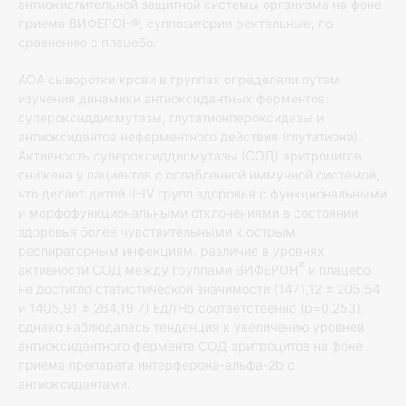
антиокислительной защитной системы организма на фоне
приема ВИФЕРОН®, суппозитории ректальные, по
сравнению с плацебо.
АОА сыворотки крови в группах определяли путем
изучения динамики антиоксидантных ферментов:
супероксиддисмутазы, глутатионпероксидазы и
антиоксидантов неферментного действия (глутатиона).
Активность супероксиддисмутазы (СОД) эритроцитов
снижена у пациентов с ослабленной иммунной системой,
что делает детей II–IV групп здоровья с функциональными
и морфофункциональными отклонениями в состоянии
здоровья более чувствительными к острым
респираторным инфекциям. различие в уровнях
®
активности СОД между группами ВИФЕРОН
и плацебо
не достигло статистической значимости (1471,12 ± 205,54
и 1405,91 ± 264,19 7) Ед/rHb соответственно (p=0,253),
однако наблюдалась тенденция к увеличению уровней
антиоксидантного фермента СОД эритроцитов на фоне
приема препарата интерферона-альфа-2b с
антиоксидантами.