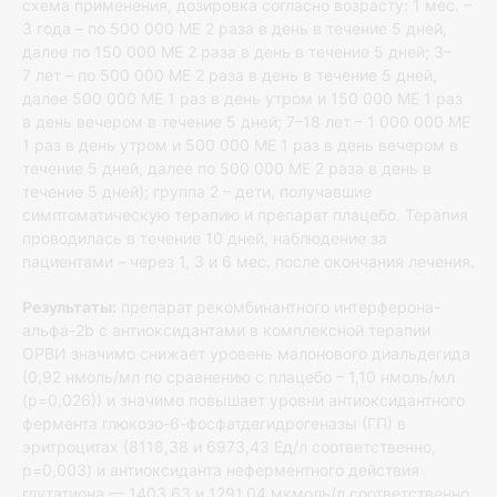
схема применения, дозировка согласно возрасту: 1 мес. –
3 года – по 500 000 МЕ 2 раза в день в течение 5 дней,
далее по 150 000 МЕ 2 раза в день в течение 5 дней; 3–
7 лет – по 500 000 МЕ 2 раза в день в течение 5 дней,
далее 500 000 МЕ 1 раз в день утром и 150 000 МЕ 1 раз
в день вечером в течение 5 дней; 7–18 лет – 1 000 000 МЕ
1 раз в день утром и 500 000 МЕ 1 раз в день вечером в
течение 5 дней, далее по 500 000 МЕ 2 раза в день в
течение 5 дней); группа 2 – дети, получавшие
симптоматическую терапию и препарат плацебо. Терапия
проводилась в течение 10 дней, наблюдение за
пациентами – через 1, 3 и 6 мес. после окончания лечения.
Результаты:
препарат рекомбинантного интерферона-
альфа-2b с антиоксидантами в комплексной терапии
ОРВИ значимо снижает уровень малонового диальдегида
(0,92 нмоль/мл по сравнению с плацебо – 1,10 нмоль/мл
(р=0,026)) и значимо повышает уровни антиоксидантного
фермента глюкозо-6-фосфатдегидрогеназы (ГП) в
эритроцитах (8118,38 и 6973,43 Ед/л соответственно,
p=0,003) и антиоксиданта неферментного действия
глутатиона — 1403,63 и 1291,04 мкмоль/л соответственно,