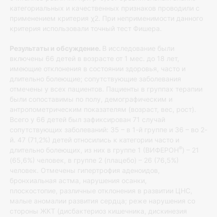
категориальных и качественных признаков проводили с
применением критерия χ2. При неприменимости данного
критерия использовали точный тест Фишера.
Результаты и обсуждение.
В исследование были
включены 66 детей в возрасте от 1 мес. до 18 лет,
имеющие отклонения в состоянии здоровья, часто и
длительно болеющие; сопутствующие заболевания
отмечены у всех пациентов. Пациенты в группах терапии
были сопоставимы по полу, демографическим и
антропометрическим показателям (возраст, вес, рост).
Всего у 66 детей был зафиксирован 71 случай
сопутствующих заболеваний: 35 – в 1-й группе и 36 – во 2-
й. 47 (71,2%) детей относились к категории часто и
®
длительно болеющих, из них в группе 1 (ВИФЕРОН
) – 21
(65,6%) человек, в группе 2 (плацебо) – 26 (76,5%)
человек. Отмечены гипертрофия аденоидов,
бронхиальная астма, нарушения осанки,
плоскостопие, различные отклонения в развитии ЦНС,
малые аномалии развития сердца; реже нарушения со
стороны ЖКТ (дисбактериоз кишечника, дискинезия