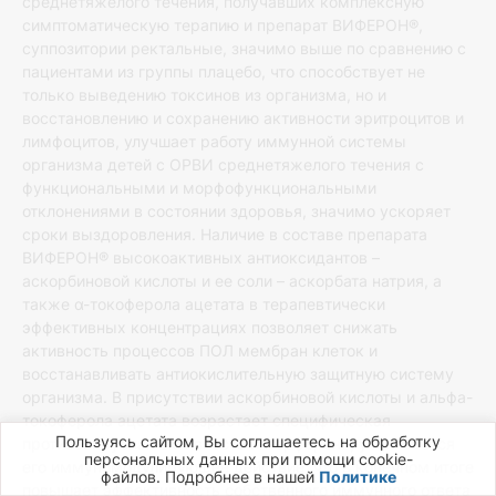
среднетяжелого течения, получавших комплексную
симптоматическую терапию и препарат ВИФЕРОН®,
суппозитории ректальные, значимо выше по сравнению с
пациентами из группы плацебо, что способствует не
только выведению токсинов из организма, но и
восстановлению и сохранению активности эритроцитов и
лимфоцитов, улучшает работу иммунной системы
организма детей с ОРВИ среднетяжелого течения с
функциональными и морфофункциональными
отклонениями в состоянии здоровья, значимо ускоряет
сроки выздоровления. Наличие в составе препарата
ВИФЕРОН® высокоактивных антиоксидантов –
аскорбиновой кислоты и ее соли – аскорбата натрия, а
также α-токоферола ацетата в терапевтически
эффективных концентрациях позволяет снижать
активность процессов ПОЛ мембран клеток и
восстанавливать антиокислительную защитную систему
организма. В присутствии аскорбиновой кислоты и альфа-
токоферола ацетата возрастает специфическая
Пользуясь сайтом, Вы соглашаетесь на обработку
противовирусная активность интерферона, усиливается
персональных данных при помощи cookie-
его иммуномодулирующее действие, что в конечном итоге
файлов. Подробнее в нашей
Политике
повышает эффективность собственного иммунного ответа