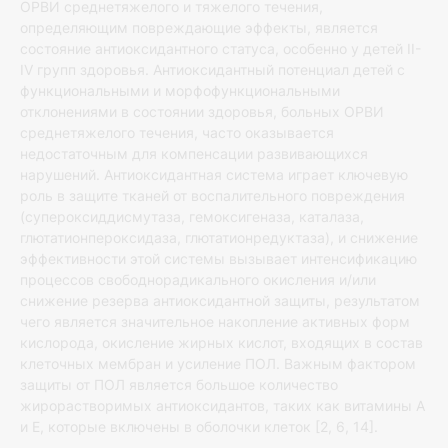
ОРВИ среднетяжелого и тяжелого течения,
определяющим повреждающие эффекты, является
состояние антиоксидантного статуса, особенно у детей II-
IV групп здоровья. Антиоксидантный потенциал детей с
функциональными и морфофункциональными
отклонениями в состоянии здоровья, больных ОРВИ
среднетяжелого течения, часто оказывается
недостаточным для компенсации развивающихся
нарушений. Антиоксидантная система играет ключевую
роль в защите тканей от воспалительного повреждения
(супероксиддисмутаза, гемоксигеназа, каталаза,
глютатионпероксидаза, глютатионредуктаза), и снижение
эффективности этой системы вызывает интенсификацию
процессов свободнорадикального окисления и/или
снижение резерва антиоксидантной защиты, результатом
чего является значительное накопление активных форм
кислорода, окисление жирных кислот, входящих в состав
клеточных мембран и усиление ПОЛ. Важным фактором
защиты от ПОЛ является большое количество
жирорастворимых антиоксидантов, таких как витамины А
и Е, которые включены в оболочки клеток [2, 6, 14].