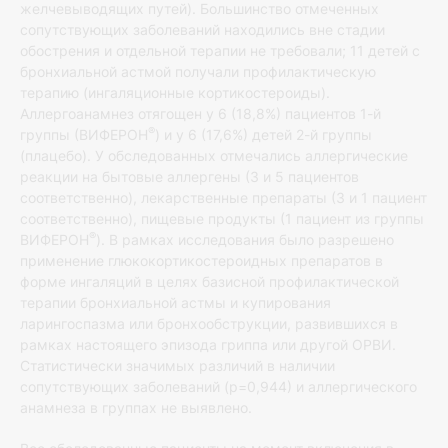
желчевыводящих путей). Большинство отмеченных
сопутствующих заболеваний находились вне стадии
обострения и отдельной терапии не требовали; 11 детей с
бронхиальной астмой получали профилактическую
терапию (ингаляционные кортикостероиды).
Аллергоанамнез отягощен у 6 (18,8%) пациентов 1-й
®
группы (ВИФЕРОН
) и у 6 (17,6%) детей 2-й группы
(плацебо). У обследованных отмечались аллергические
реакции на бытовые аллергены (3 и 5 пациентов
соответственно), лекарственные препараты (3 и 1 пациент
соответственно), пищевые продукты (1 пациент из группы
®
ВИФЕРОН
). В рамках исследования было разрешено
применение глюкокортикостероидных препаратов в
форме ингаляций в целях базисной профилактической
терапии бронхиальной астмы и купирования
ларингоспазма или бронхообструкции, развившихся в
рамках настоящего эпизода гриппа или другой ОРВИ.
Статистически значимых различий в наличии
сопутствующих заболеваний (р=0,944) и аллергического
анамнеза в группах не выявлено.