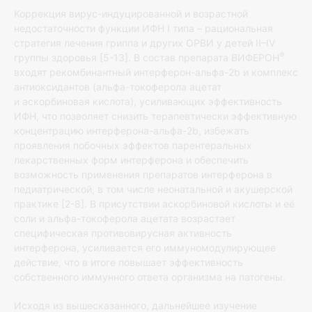
Коррекция вирус-индуцированной и возрастной
недостаточности функции ИФН I типа – рациональная
стратегия лечения гриппа и других ОРВИ у детей II–IV
®
группы здоровья [5-13]. В состав препарата ВИФЕРОН
входят рекомбинантный интерферон-альфа-2b и комплекс
антиоксидантов (альфа-токоферола ацетат
и аскорбиновая кислота), усиливающих эффективность
ИФН, что позволяет снизить терапевтически эффективную
концентрацию интерферона-альфа-2b, избежать
проявления побочных эффектов парентеральных
лекарственных форм интерферона и обеспечить
возможность применения препаратов интерферона в
педиатрической, в том числе неонатальной и акушерской
практике [2-8]. В присутствии аскорбиновой кислоты и её
соли и альфа-токоферола ацетата возрастает
специфическая противовирусная активность
интерферона, усиливается его иммуномодулирующее
действие, что в итоге повышает эффективность
собственного иммунного ответа организма на патогены.
Исходя из вышесказанного, дальнейшее изучение