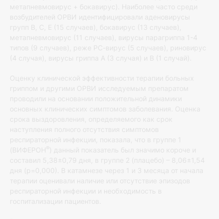
метапневмовирус + бокавирус). Наиболее часто среди
возбудителей ОРВИ идентифицировали аденовирусы
групп В, С, Е (15 случаев), бокавирус (13 случаев),
метапневмовирус (11 случаев), вирусы парагриппа 1-4
типов (9 случаев), реже РС-вирус (5 случаев), риновирус
(4 случая), вирусы гриппа А (3 случая) и В (1 случай).
Оценку клинической эффективности терапии больных
гриппом и другими ОРВИ исследуемым препаратом
проводили на основании положительной динамики
основных клинических симптомов заболевания. Оценка
срока выздоровления, определяемого как срок
наступления полного отсутствия симптомов
респираторной инфекции, показала, что в группе 1
®
(ВИФЕРОН
) данный показатель был значимо короче и
составил 5,38±0,79 дня, в группе 2 (плацебо) – 8,06±1,54
дня (р=0,000). В катамнезе через 1 и 3 месяца от начала
терапии оценивали наличие или отсутствие эпизодов
респираторной инфекции и необходимость в
госпитализации пациентов.