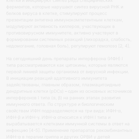
клетки и инициируют синтез ряда специфических
ферментов, которые нарушают синтез вирусной РНК и
белков вируса в клетке, стимулируют процесс
презентации антигена иммунокомпетентным клеткам,
модулируют активность киллеров, участвующих в
противовирусном иммунитете, активно участвуют в
формировании системных реакций (лихорадка, слабость,
недомогание, головная боль), регулируют гемопоэз [2, 4].
На сегодняшний день препараты интерферона (ИФН) I
типа рассматриваются как цитокины, которые являются
первой линией защиты организма от вирусной инфекции.
В инициации реакций адаптивного иммунитета
задействованы, главным образом, плазмацитоидные
дендритные клетки (pDCs)
–
один из основных источников
интерферонов I типа (α, β) на ранних этапах развития
иммунного ответа. По структуре и биологическим
свойствам ИФН подразделяются на три вида: ИФН-α,
ИФН-β и ИФН-γ. ИФН-α относится к ИФН I типа и
вырабатывается клетками иммунной системы в ответ на
инфекцию [4-5]. Применение препаратов рекомбинантных
ИФН-α в терапии гриппа и других ОРВИ у детей