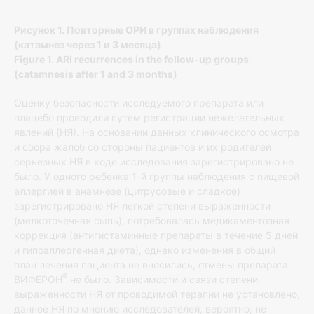
Рисунок 1. Повторные ОРИ в группах наблюдения
(катамнез через 1 и 3 месяца)
Figure 1. ARI recurrences in the follow-up groups
(catamnesis after 1 and 3 months)
Оценку безопасности исследуемого препарата или
плацебо проводили путем регистрации нежелательных
явлений (НЯ). На основании данных клинического осмотра
и сбора жалоб со стороны пациентов и их родителей
серьезных НЯ в ходе исследования зарегистрировано не
было. У одного ребенка 1-й группы наблюдения с пищевой
аллергией в анамнезе (цитрусовые и сладкое)
зарегистрировано НЯ легкой степени выраженности
(мелкоточечная сыпь), потребовалась медикаментозная
коррекция (антигистаминные препараты в течение 5 дней
и гипоаллергенная диета), однако изменения в общий
план лечения пациента не вносились, отмены препарата
®
ВИФЕРОН
не было. Зависимости и связи степени
выраженности НЯ от проводимой терапии не установлено,
данное НЯ по мнению исследователей, вероятно, не