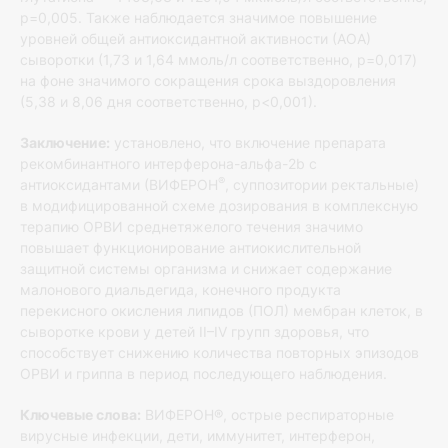
p=0,005. Также наблюдается значимое повышение
уровней общей антиоксидантной активности (АОА)
сыворотки (1,73 и 1,64 ммоль/л соответственно, p=0,017)
на фоне значимого сокращения срока выздоровления
(5,38 и 8,06 дня соответственно, р<0,001).
Заключение:
установлено, что включение препарата
рекомбинантного интерферона-альфа-2b с
®
антиоксидантами (ВИФЕРОН
, суппозитории ректальные)
в модифицированной схеме дозирования в комплексную
терапию ОРВИ среднетяжелого течения значимо
повышает функционирование антиокислительной
защитной системы организма и снижает содержание
малонового диальдегида, конечного продукта
перекисного окисления липидов (ПОЛ) мембран клеток, в
сыворотке крови у детей II–IV групп здоровья, что
способствует снижению количества повторных эпизодов
ОРВИ и гриппа в период последующего наблюдения.
Ключевые слова:
ВИФЕРОН®, острые респираторные
вирусные инфекции, дети, иммунитет, интерферон,