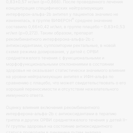
0,83±0,57 нг/мл (р=0,866). После проведенного лечения
концентрация специфических нейтрализующих
интерферон-альфа-2b антител у пациентов значимо не
®
изменилась, в группе ВИФЕРОН
среднее значение
составило 0,66±0,42 нг/мл, в группе плацебо – 0,83±0,53
нг/мл (р=0,272). Таким образом, препарат
рекомбинантного интерферона-альфа-2b с
антиоксидантами, суппозитории ректальные, в новой
схеме режима дозирования, у детей с ОРВИ
среднетяжелого течения с функциональными и
морфофункциональными отклонениями в состоянии
здоровья не оказывает статистически значимого влияния
на уровни нейтрализующих антител к ИФН-альфа по
сравнению с плацебо, что может свидетельствовать о его
хорошей переносимости и отсутствии нежелательного
иммунного ответа.
Оценку влияния включения рекомбинантного
интерферона-альфа-2b с антиоксидантами в терапию
гриппа и других ОРВИ среднетяжелого течения у детей II–
IV группы здоровья на состояние антиоксидантного
статуса проводили в динамике путем анализа