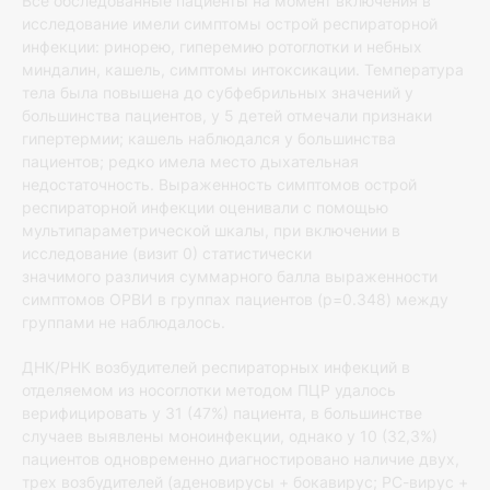
Все обследованные пациенты на момент включения в
исследование имели симптомы острой респираторной
инфекции: ринорею, гиперемию ротоглотки и небных
миндалин, кашель, симптомы интоксикации. Температура
тела была повышена до субфебрильных значений у
большинства пациентов, у 5 детей отмечали признаки
гипертермии; кашель наблюдался у большинства
пациентов; редко имела место дыхательная
недостаточность. Выраженность симптомов острой
респираторной инфекции оценивали с помощью
мультипараметрической шкалы, при включении в
исследование (визит 0) статистически
значимого различия суммарного балла выраженности
симптомов ОРВИ в группах пациентов (p=0.348) между
группами не наблюдалось.
ДНК/РНК возбудителей респираторных инфекций в
отделяемом из носоглотки методом ПЦР удалось
верифицировать у 31 (47%) пациента, в большинстве
случаев выявлены моноинфекции, однако у 10 (32,3%)
пациентов одновременно диагностировано наличие двух,
трех возбудителей (аденовирусы + бокавирус; РС-вирус +