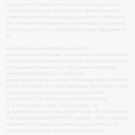
определяется «физиологической целесообразностью»,
так как в возрасте до 18 лет имеется физиологически
сниженная способность к продукции ИФН-α и ИФН-γ, что
обусловливает повышенную восприимчивость пациентов
детского возраста к различным вирусным инфекциям [4–
6].
Рекомбинантный интерферон-альфа-2b с
антиоксидантами обладает доказанным противовирусным
и иммуномодулирующим действием. В ряде клинических
исследований показано, что под влиянием препарата
значимо увеличивалась способность
иммунокомпетентных клеток к продукции ИФН-α и ИФН-γ
in vitro, что может быть благоприятным прогнозом с точки
зрения снижения заболеваемости детей ОРВИ в
дальнейшем [7-8]. Метаанализ 17 исследований
(Т.А. Руженцова с соавт., 2020) показал, что
применение различных форм ИФН-альфа-2b в сочетании
®
с антиоксидантами (ВИФЕРОН
) у детей с ОРВИ и гриппом
позволяет достоверно сократить продолжительность
катаральных явлений, ринореи, интоксикации,