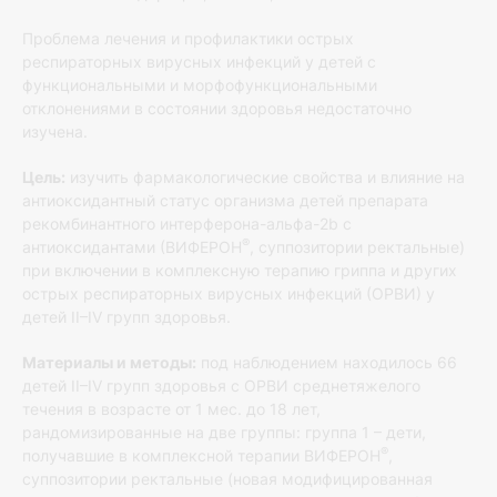
Проблема лечения и профилактики острых
респираторных вирусных инфекций у детей с
функциональными и морфофункциональными
отклонениями в состоянии здоровья недостаточно
изучена.
Цель:
изучить фармакологические свойства и влияние на
антиоксидантный статус организма детей препарата
рекомбинантного интерферона-альфа-2b с
®
антиоксидантами (ВИФЕРОН
, суппозитории ректальные)
при включении в комплексную терапию гриппа и других
острых респираторных вирусных инфекций (ОРВИ) у
детей II–IV групп здоровья.
Материалы и методы:
под наблюдением находилось 66
детей II–IV групп здоровья с ОРВИ среднетяжелого
течения в возрасте от 1 мес. до 18 лет,
рандомизированные на две группы: группа 1 – дети,
®
получавшие в комплексной терапии ВИФЕРОН
,
суппозитории ректальные (новая модифицированная