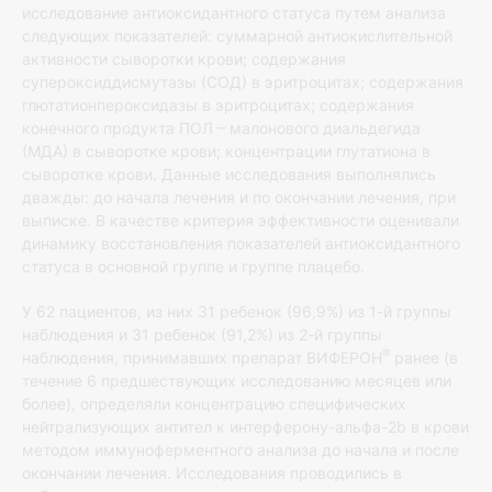
исследование антиоксидантного статуса путем анализа
следующих показателей: суммарной антиокислительной
активности сыворотки крови; содержания
супероксиддисмутазы (СОД) в эритроцитах; содержания
глютатионпероксидазы в эритроцитах; содержания
конечного продукта ПОЛ – малонового диальдегида
(МДА) в сыворотке крови; концентрации глутатиона в
сыворотке крови. Данные исследования выполнялись
дважды: до начала лечения и по окончании лечения, при
выписке. В качестве критерия эффективности оценивали
динамику восстановления показателей антиоксидантного
статуса в основной группе и группе плацебо.
У 62 пациентов, из них 31 ребенок (96,9%) из 1-й группы
наблюдения и 31 ребенок (91,2%) из 2-й группы
®
наблюдения, принимавших препарат ВИФЕРОН
ранее (в
течение 6 предшествующих исследованию месяцев или
более), определяли концентрацию специфических
нейтрализующих антител к интерферону-альфа-2b в крови
методом иммуноферментного анализа до начала и после
окончании лечения. Исследования проводились в