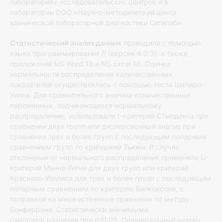
лабораториях исследовательских центров и в
лаборатории ООО «Научно-методический центр
клинической лабораторной диагностики Ситилаб».
Статистический анализ данных
проводили с помощью
языка программирования R (версия 4.0.3), а также
приложений MS Word 10 и MS Excel 10. Оценка
нормальности распределения количественных
показателей осуществлялась с помощью теста Шапиро-
Уилка. Для сравнительного анализа количественных
переменных, подчиняющихся нормальному
распределению, использовали t-критерий Стьюдента при
сравнении двух групп или дисперсионный анализ при
сравнении трех и более групп с последующим попарным
сравнением групп по критериям Тьюки. В случае
отклонения от нормального распределения применяли U-
критерий Манна-Уитни для двух групп или критерий
Краскела-Уоллиса для трех и более групп с последующим
попарным сравнением по критерию Вилкоксона, с
поправкой на множественные сравнения по методу
Бонферрони. Статистически значимыми
считались различия при p˂0,05. Сравнительный анализ