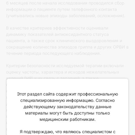
6 месяцев после начала исследования проводился сбор
информации о пациенте путем телефонного контакта
(учитывались новые эпизоды заболеваний, осложнения).
В качестве критериев эффективности оценивали
динамику показателей антиоксидантного статуса
пациента, а также срок клинического выздоровления и
сокращение количества эпизодов гриппа и других ОРВИ в
течение периода последующего наблюдения.
Критерии безопасности исследуемой терапии включали
оценку частоты, характера и исходов нежелательных
явлений (НЯ) и их связь с терапией, а также
сравнительный анализ динамики лабораторных
показателей в зависимости от проводимого лечения. В
Этот раздел сайта содержит профессиональную
качестве вторичного критерия безопасности оценивались
специализированную информацию. Согласно
данные контроля выработки специфических
действующему законодательству данные
нейтрализующих анти-альфа-интерфероновых антител у
материалы могут быть доступны только
пациентов по окончании лечения препаратом
медицинским работникам.
исследования при условии, что пациент ранее в течение 6
или более месяцев, предшествующих исследованию,
Я подтверждаю, что являюсь специалистом с
®