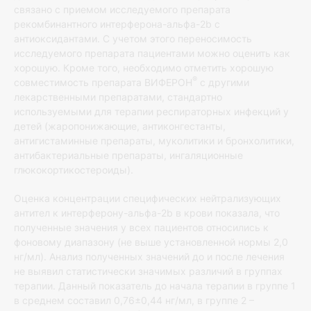
связано с приемом исследуемого препарата
рекомбинантного интерферона-альфа-2b с
антиоксидантами. С учетом этого переносимость
исследуемого препарата пациентами можно оценить как
хорошую. Кроме того, необходимо отметить хорошую
®
совместимость препарата ВИФЕРОН
с другими
лекарственными препаратами, стандартно
используемыми для терапии респираторных инфекций у
детей (жаропонижающие, антиконгестанты,
антигистаминные препараты, муколитики и бронхолитики,
антибактериальные препараты, ингаляционные
глюкокортикостероиды).
Оценка концентрации специфических нейтрализующих
антител к интерферону-альфа-2b в крови показала, что
полученные значения у всех пациентов относились к
фоновому диапазону (не выше установленной нормы 2,0
нг/мл). Анализ полученных значений до и после лечения
не выявил статистически значимых различий в группах
терапии. Данный показатель до начала терапии в группе 1
в среднем составил 0,76±0,44 нг/мл, в группе 2 –