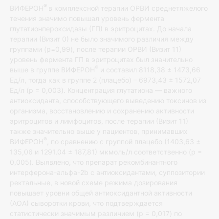
®
ВИФЕРОН
в комплексной терапии ОРВИ среднетяжелого
течения значимо повышал уровень фермента
глутатионпероксидазы (ГП) в эритроцитах. До начала
терапии (Визит 0) не было значимого различия между
группами (p=0,99), после терапии ОРВИ (Визит 11)
уровень фермента ГП в эритроцитах был значительно
®
выше в группе ВИФЕРОН
и составил 8118,38 ± 1473,66
Ед/л, тогда как в группе 2 (плацебо) – 6973,43 ± 1572,07
Ед/л (p = 0,003). Концентрация глутатиона — важного
антиоксиданта, способствующего выведению токсинов из
организма, восстановлению и сохранению активности
эритроцитов и лимфоцитов, после терапии (Визит 11)
также значительно выше у пациентов, принимавших
®
ВИФЕРОН
, по сравнению с группой плацебо (1403,63 ±
135,06 и 1291,04 ± 187,81) мкмоль/л соответственно (p =
0,005). Выявлено, что препарат рекомбинантного
интерферона-альфа-2b с антиоксидантами, суппозитории
ректальные, в новой схеме режима дозирования
повышает уровни общей антиоксидантной активности
(АОА) сыворотки крови, что подтверждается
статистически значимым различием (p = 0,017) по