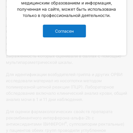
получал курс лечения препаратом ВИФЕРОН
,
медицинским образованием и информация,
суппозитории ректальные.
полученная на сайте, может быть использована
только в профессиональной деятельности.
Все пациенты находились на стационарном лечении в
ДКГБ №1 г. Твери (гл. врач — к.м.н. Устинова О.К.),
Согласен
клинической базе ФБОУ ВО «Тверской государственный
медицинский университет» МЗ РФ. В
специально разработанных регистрационных картах
фиксировались все симптомы заболевания,
выраженность которых оценивали в баллах с помощью
мультипараметрической шкалы.
Для идентификации возбудителей гриппа и других ОРВИ
исследовали материал из носоглотки методом
полимеразной цепной реакции (ПЦР). Лабораторное
обследование включало клинический анализ крови, общий
анализ мочи в 1 и 11 дни наблюдения.
Для оценки фармакологических свойств препарата
рекомбинантного интерферона-альфа-2b с
®
антиоксидантами (ВИФЕРОН
, суппозитории ректальные)
у пациентов обеих групп проводили углубленное