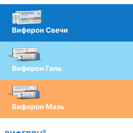
Виферон Свечи
Виферон Гель
Виферон Мазь
®