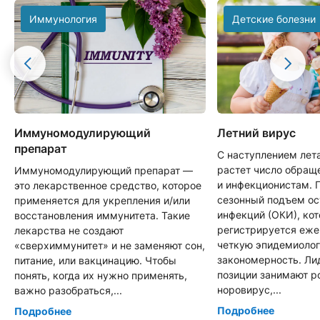
Иммунология
Детские болезни
Иммуномодулирующий
Летний вирус
препарат
С наступлением лет
растет число обращ
Иммуномодулирующий препарат —
и инфекционистам. 
это лекарственное средство, которое
сезонный подъем о
применяется для укрепления и/или
инфекций (ОКИ), ко
восстановления иммунитета. Такие
регистрируется еже
лекарства не создают
четкую эпидемиоло
«сверхиммунитет» и не заменяют сон,
закономерность. Л
питание, или вакцинацию. Чтобы
позиции занимают р
понять, когда их нужно применять,
норовирус,...
важно разобраться,...
Подробнее
Подробнее