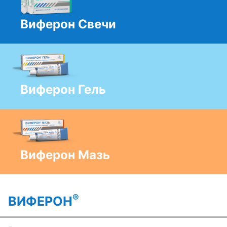
Виферон Свечи
Виферон Гель
Виферон Мазь
®
ВИФЕРОН