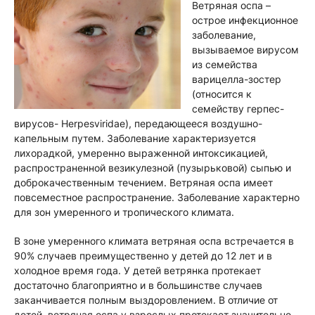
Ветряная оспа –
острое инфекционное
заболевание,
вызываемое вирусом
из семейства
варицелла-зостер
(относится к
семейству герпес-
вирусов- Herpesviridae), передающееся воздушно-
капельным путем. Заболевание характеризуется
лихорадкой, умеренно выраженной интоксикацией,
распространенной везикулезной (пузырьковой) сыпью и
доброкачественным течением. Ветряная оспа имеет
повсеместное распространение. Заболевание характерно
для зон умеренного и тропического климата.
В зоне умеренного климата ветряная оспа встречается в
90% случаев преимущественно у детей до 12 лет и в
холодное время года. У детей ветрянка протекает
достаточно благоприятно и в большинстве случаев
заканчивается полным выздоровлением. В отличие от
детей, ветряная оспа у взрослых протекает значительно