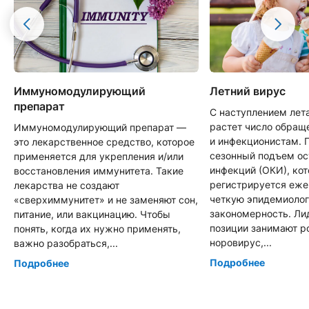
Иммуномодулирующий
Летний вирус
препарат
С наступлением лет
растет число обращ
Иммуномодулирующий препарат —
и инфекционистам. 
это лекарственное средство, которое
сезонный подъем о
применяется для укрепления и/или
инфекций (ОКИ), ко
восстановления иммунитета. Такие
регистрируется еже
лекарства не создают
четкую эпидемиоло
«сверхиммунитет» и не заменяют сон,
закономерность. Л
питание, или вакцинацию. Чтобы
позиции занимают р
понять, когда их нужно применять,
норовирус,...
важно разобраться,...
Подробнее
Подробнее