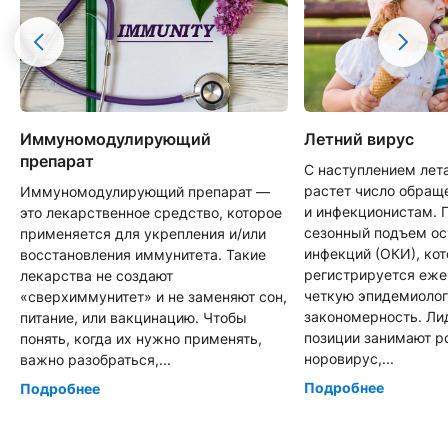
Иммуномодулирующий
Летний вирус
препарат
С наступлением лет
растет число обращ
Иммуномодулирующий препарат —
и инфекционистам. 
это лекарственное средство, которое
сезонный подъем о
применяется для укрепления и/или
инфекций (ОКИ), ко
восстановления иммунитета. Такие
регистрируется еже
лекарства не создают
четкую эпидемиоло
«сверхиммунитет» и не заменяют сон,
закономерность. Л
питание, или вакцинацию. Чтобы
позиции занимают р
понять, когда их нужно применять,
норовирус,...
важно разобраться,...
Подробнее
Подробнее