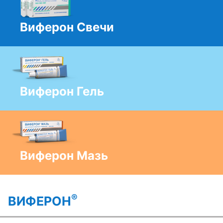
Виферон Свечи
Виферон Гель
Виферон Мазь
®
ВИФЕРОН