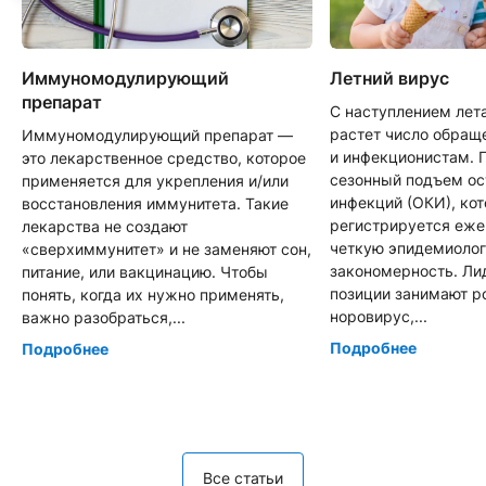
Иммуномодулирующий
Летний вирус
препарат
С наступлением лет
растет число обращ
Иммуномодулирующий препарат —
и инфекционистам. 
это лекарственное средство, которое
сезонный подъем о
применяется для укрепления и/или
инфекций (ОКИ), ко
восстановления иммунитета. Такие
регистрируется еже
лекарства не создают
четкую эпидемиоло
«сверхиммунитет» и не заменяют сон,
закономерность. Л
питание, или вакцинацию. Чтобы
позиции занимают р
понять, когда их нужно применять,
норовирус,...
важно разобраться,...
Подробнее
Подробнее
Все статьи