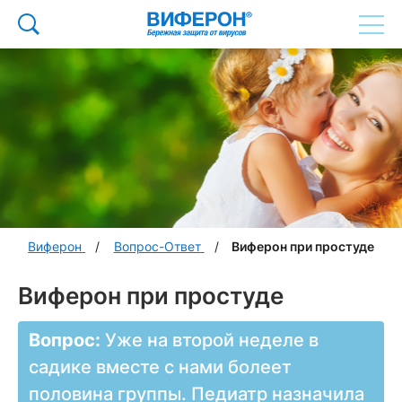
Виферон
Вопрос-Ответ
Виферон при простуде
Виферон при простуде
Вопрос:
Уже на второй неделе в
садике вместе с нами болеет
половина группы. Педиатр назначила