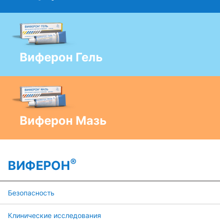
Виферон Гель
Виферон Мазь
®
ВИФЕРОН
Безопасность
Клинические исследования