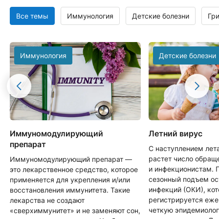
Все темы
Иммунология
Детские болезни
Гр
Иммунология
Детские болезни
Иммуномодулирующий
Летний вирус
препарат
С наступлением лет
растет число обращ
Иммуномодулирующий препарат —
и инфекционистам. 
это лекарственное средство, которое
сезонный подъем о
применяется для укрепления и/или
инфекций (ОКИ), ко
восстановления иммунитета. Такие
регистрируется еже
лекарства не создают
четкую эпидемиоло
«сверхиммунитет» и не заменяют сон,