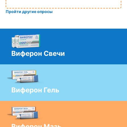
Пройти другие опросы
Виферон Свечи
Виферон Гель
Виферон Мазь