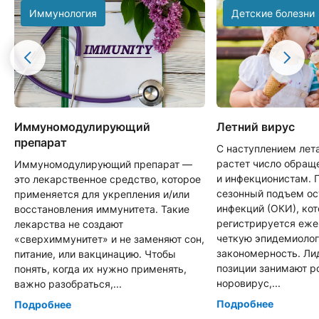
Иммунология
Детские болезни
Иммуномодулирующий
Летний вирус
препарат
С наступлением лет
растет число обращ
Иммуномодулирующий препарат —
и инфекционистам. 
это лекарственное средство, которое
сезонный подъем о
применяется для укрепления и/или
инфекций (ОКИ), ко
восстановления иммунитета. Такие
регистрируется еже
лекарства не создают
четкую эпидемиоло
«сверхиммунитет» и не заменяют сон,
закономерность. Л
питание, или вакцинацию. Чтобы
позиции занимают р
понять, когда их нужно применять,
норовирус,...
важно разобраться,...
Подробнее
Подробнее