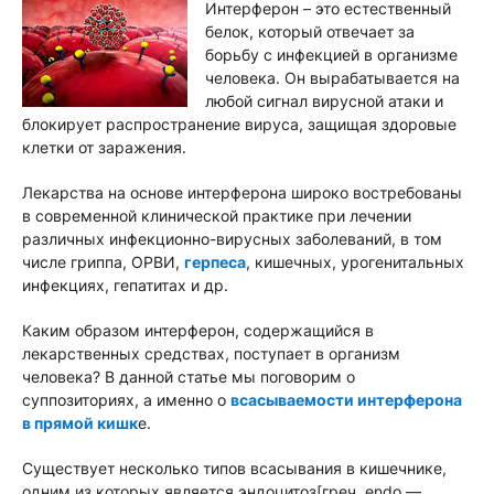
Интерферон – это естественный
белок, который отвечает за
борьбу с инфекцией в организме
человека. Он вырабатывается на
любой сигнал вирусной атаки и
блокирует распространение вируса, защищая здоровые
клетки от заражения.
Лекарства на основе интерферона широко востребованы
в современной клинической практике при лечении
различных инфекционно-вирусных заболеваний, в том
числе гриппа, ОРВИ,
герпеса
, кишечных, урогенитальных
инфекциях, гепатитах и др.
Каким образом интерферон, содержащийся в
лекарственных средствах, поступает в организм
человека? В данной статье мы поговорим о
суппозиториях, а именно о
всасываемости интерферона
в прямой кишк
е.
Существует несколько типов всасывания в кишечнике,
одним из которых является эндоцитоз[греч. endo —