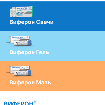
Виферон Свечи
Виферон Гель
Виферон Мазь
®
ВИФЕРОН