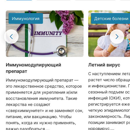
Иммунология
Детские болезни
Иммуномодулирующий
Летний вирус
препарат
С наступлением лет
растет число обращ
Иммуномодулирующий препарат —
и инфекционистам. 
это лекарственное средство, которое
сезонный подъем о
применяется для укрепления и/или
инфекций (ОКИ), ко
восстановления иммунитета. Такие
регистрируется еже
лекарства не создают
четкую эпидемиоло
«сверхиммунитет» и не заменяют сон,
закономерность. Л
питание, или вакцинацию. Чтобы
позиции занимают р
понять, когда их нужно применять,
норовирус,...
важно разобраться,...