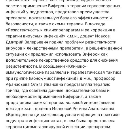
осветил применение Виферон в терапии герпесвирусных
инфекций у подростков, представил преимущества
препарата, доказательную базу его эффективности и
безопасности, а также схемы терапии. В докладе
«Резистентность к химиопрепаратам и ее коррекция в
терапии вирусных инфекций» к.м.н., доцент Исаков
Дмитрий Валерьевич поднял проблему резистентности
вирусов к лекарственным препаратам, в решении данной
ситуации он предложил использовать Виферон как
дополнительное лекарственное средство для снижения
резистентности. В сообщении «Клинико-
иммунологические параллели и терапевтическая тактика
при гриппе (моно-/микстинфекции)» д.м.н., профессор
Афанасьева Ольга Ивановна представляла терапию
гриппа, где осветила данные доказательной базы и
необходимости применения Виферона, а также
представила схемы терапии. Большой интерес вызвал
доклад к.м.н., доцента Ивановой Регины Анатольевны
«Врожденная цитомегаловирусная инфекция в практике
педиатра и инфекциониста», в нем была представлена
терапия цитомегаловирусной инфекции препаратом