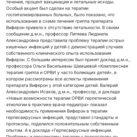
течения, процент вакцинации и летальные исходы.
Особый акцент был сделан на терапии
госпитализированных больных, было показано, что
использование в схеме лечения гриппа препарата
Виферон привело к отсутствию летальности. В своем
сообщении д.м.н., профессор Литяева Людмила
Александровна представила проблему терапии острых
кишечных инфекций у детей с демонстрацией случаев
собственного клинического опыта использования
Виферон. С большим интересом был принят доклад д.м.н.,
профессора Ольги Васильевны Шамшевой «Комплексная
терапия гриппа и ОРВИ у часто болеющих детей», в
котором рассмотрены все аспекты применения
препарата Виферон у этой категории детей. Валерий
Александрович Исаков, д.м.н., профессор, в докладе
«Новые возможности терапии ОРВИ герпетической
этиологии в практике врача-педиатра» показал
необходимость применения Виферон в терапии
герпесвирусных инфекций, представил стандарты и
протоколы, поделился положительным собственным
опытом. А в докладе «Герпесвирусные инфекции.
Проблемы и перспективы терапии у подростков» он