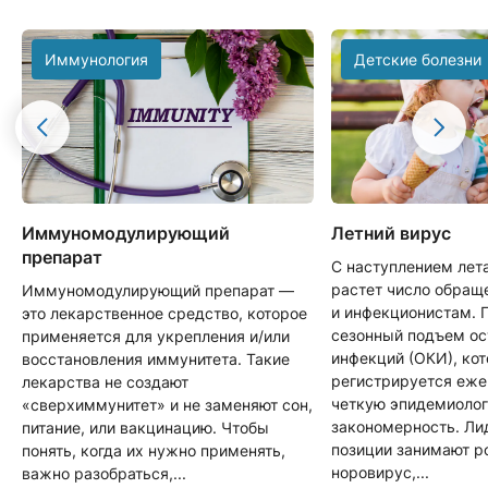
Иммунология
Детские болезни
Иммуномодулирующий
Летний вирус
препарат
С наступлением лет
растет число обращ
Иммуномодулирующий препарат —
и инфекционистам. 
это лекарственное средство, которое
сезонный подъем о
применяется для укрепления и/или
инфекций (ОКИ), ко
восстановления иммунитета. Такие
регистрируется еже
лекарства не создают
четкую эпидемиоло
«сверхиммунитет» и не заменяют сон,
закономерность. Л
питание, или вакцинацию. Чтобы
позиции занимают р
понять, когда их нужно применять,
норовирус,...
важно разобраться,...