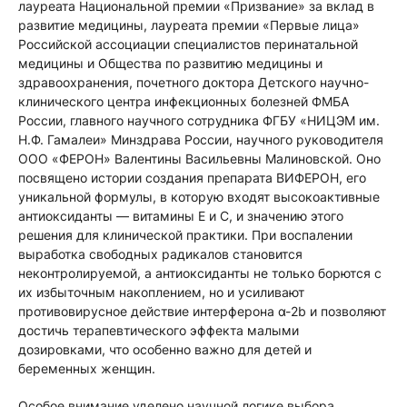
лауреата Национальной премии «Призвание» за вклад в
развитие медицины, лауреата премии «Первые лица»
Российской ассоциации специалистов перинатальной
медицины и Общества по развитию медицины и
здравоохранения, почетного доктора Детского научно-
клинического центра инфекционных болезней ФМБА
России, главного научного сотрудника ФГБУ «НИЦЭМ им.
Н.Ф. Гамалеи» Минздрава России, научного руководителя
ООО «ФЕРОН» Валентины Васильевны Малиновской. Оно
посвящено истории создания препарата ВИФЕРОН, его
уникальной формулы, в которую входят высокоактивные
антиоксиданты — витамины Е и С, и значению этого
решения для клинической практики. При воспалении
выработка свободных радикалов становится
неконтролируемой, а антиоксиданты не только борются с
их избыточным накоплением, но и усиливают
противовирусное действие интерферона α-2b и позволяют
достичь терапевтического эффекта малыми
дозировками, что особенно важно для детей и
беременных женщин.
Особое внимание уделено научной логике выбора