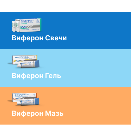
Виферон Свечи
Виферон Гель
Виферон Мазь