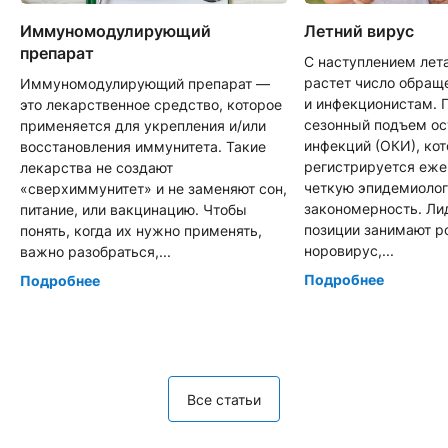
Иммуномодулирующий
Летний вирус
препарат
С наступлением лет
растет число обращ
Иммуномодулирующий препарат —
и инфекционистам. 
это лекарственное средство, которое
сезонный подъем о
применяется для укрепления и/или
инфекций (ОКИ), ко
восстановления иммунитета. Такие
регистрируется еже
лекарства не создают
четкую эпидемиоло
«сверхиммунитет» и не заменяют сон,
закономерность. Л
питание, или вакцинацию. Чтобы
позиции занимают р
понять, когда их нужно применять,
норовирус,...
важно разобраться,...
Подробнее
Подробнее
Все статьи