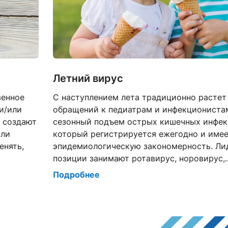
Летний вирус
венное
С наступлением лета традиционно растет
и/или
обращений к педиатрам и инфекционистам
е создают
сезонный подъем острых кишечных инфек
или
который регистрируется ежегодно и име
енять,
эпидемиологическую закономерность. Л
позиции занимают ротавирус, норовирус,..
Подробнее