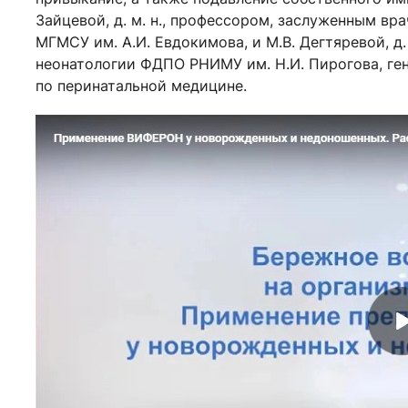
Зайцевой, д. м. н., профессором, заслуженным в
МГМСУ им. А.И. Евдокимова, и М.В. Дегтяревой, д
неонатологии ФДПО РНИМУ им. Н.И. Пирогова, г
по перинатальной медицине.