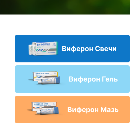
Виферон Свечи
Виферон Гель
Виферон Мазь