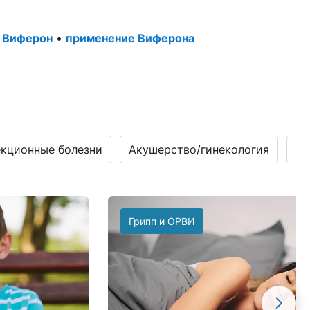
у Виферон
•
применение Виферона
кционные болезни
Акушерство/гинекология
Га
Грипп и ОРВИ